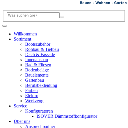
Willkommen
Sortiment
Bootszubehör
Rohbau & Tiefbau
Dach & Fassade
Innenausbau
Bad & Fliesen
Bodenbeläge
Bauelemente
Gartenbau
Berufsbekleidung
Farben
Elektro
Werkzeug
Service
Konfiguratoren
ISOVER Dämmstoffkonfigurator
Über uns
Ansprechpartner